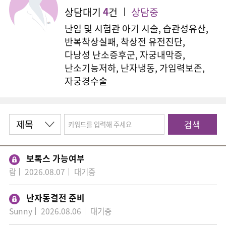
4
상담대기
건
상담중
난임 및 시험관 아기 시술, 습관성유산,
반복착상실패, 착상전 유전진단,
다낭성 난소증후군, 자궁내막증,
난소기능저하, 난자냉동, 가임력보존,
자궁경수술
검색
보톡스 가능여부
람
2026.08.07
대기중
난자동결전 준비
Sunny
2026.08.06
대기중