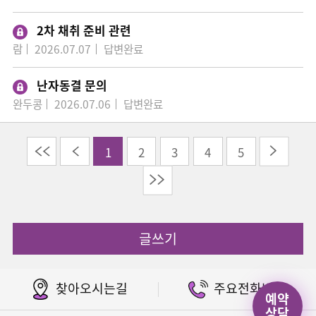
2차 채취 준비 관련
람
2026.07.07
답변완료
난자동결 문의
완두콩
2026.07.06
답변완료
이전
다음
1
2
3
4
5
끝
글쓰기
찾아오시는길
주요전화번호
예약
상담