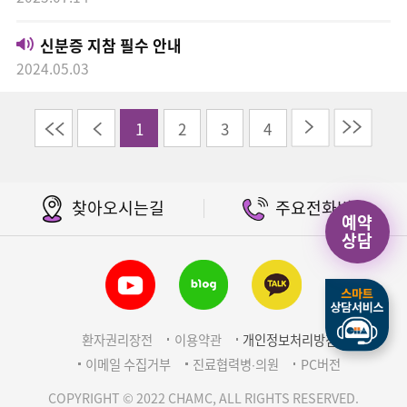
신분증 지참 필수 안내
2024.05.03
이전
다음
끝
1
2
3
4
찾아오시는길
주요전화번호
예약
상담
환자권리장전
이용약관
개인정보처리방침
이메일 수집거부
진료협력병∙의원
PC버전
COPYRIGHT © 2022 CHAMC, ALL RIGHTS RESERVED.