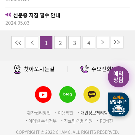
신분증 지참 필수 안내
2024.05.03
이전
다음
끝
1
2
3
4
찾아오시는길
주요전화번호
예약
상담
환자권리장전
이용약관
개인정보처리방침
이메일 수집거부
진료협력병∙의원
PC버전
COPYRIGHT © 2022 CHAMC, ALL RIGHTS RESERVED.