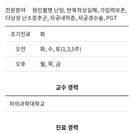
전문분야
원인불명 난임, 반복착상실패, 가임력보존,
다낭성 난소증후군, 자궁내막증, 자궁경수술, PGT
조기진료
화
오전
화, 수, 토(1,3,5주)
오후
월, 목, 금
교수 경력
차의과학대학교
진료 경력