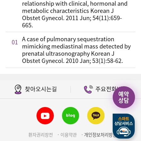
relationship with clinical, hormonal and
metabolic characteristics Korean J
Obstet Gynecol. 2011 Jun; 54(11):659-
665.
A case of pulmonary sequestration
01
mimicking mediastinal mass detected by
prenatal ultrasonography Korean J
Obstet Gynecol. 2010 Jan; 53(1):58-62.
찾아오시는길
주요전화번호
예약
상담
환자권리장전
이용약관
개인정보처리방침