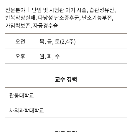
전문분야
난임 및 시험관 아기 시술, 습관성유산,
반복착상실패, 다낭성 난소증후군, 난소기능부전,
가임력보존, 자궁경수술
오전
목, 금, 토(2,4주)
오후
월, 화, 수
교수 경력
관동대학교
차의과학대학교