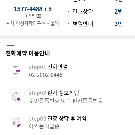
1577-4488 + 5
간호상담
2
번
예약번호
병원안내
3
번
+ 차 여성의학연구소 서울역
전화예약 이용안내
step01
전화연결
02-2002-0445
step02
환자 정보확인
주민등록번호 또는 환자등록번호
step03
진료 상담 후 예약
예약문자발송