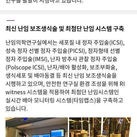
연구를 활발히 시행하고 있습니다.
반복착상실패
다낭성 난소증후군
최신 난임 보조생식술 및 최첨단 난임 시스템 구축
자궁경/복강경
난임의학연구실에서는 세포질 내 정자 주입술(ICSI),
성숙 정자 선별 정자 주입술(PICSI), 정자형태 선별
남성난임
정자 주입술(IMSI), 난자 방추사 관찰 정자 주입술
(Polscope ICSI), 난자/배아 활성화, 보조부화술,
난임바로알기
생식세포 및 배아동결 등 최신 난임 보조생식술을
시행하고 있으며, 안전한 연구실 환경 조성을 위해 RI
주사안내
witness 시스템을 적용하여 최첨단 난임시스템인
실시간 배아 모니터링 시스템(타임랩스)을 구축하고
있습니다.