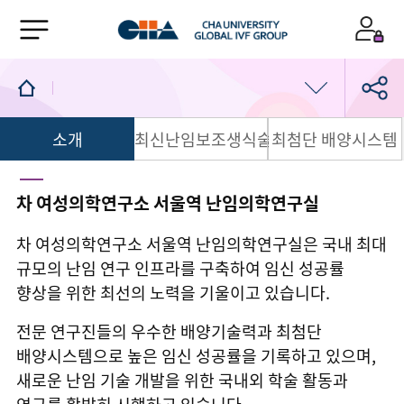
소개
최신난임보조생식술
최첨단 배양시스템
난임검사
배란검사 및 치료
차 여성의학연구소 서울역 난임의학연구실
인공수정
차 여성의학연구소 서울역 난임의학연구실은 국내 최대
규모의 난임 연구 인프라를 구축하여 임신 성공률
시험관아기 시술
향상을 위한 최선의 노력을 기울이고 있습니다.
전문 연구진들의 우수한 배양기술력과 최첨단
착상전 유전검사
배양시스템으로 높은 임신 성공률을 기록하고 있으며,
새로운 난임 기술 개발을 위한 국내외 학술 활동과
습관성유산