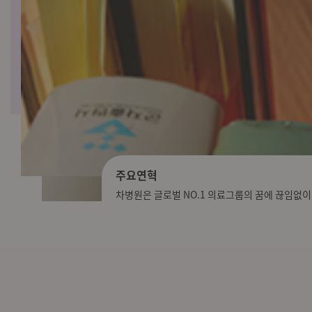
주요연혁
수상경력
최신난임보조생식술
소셜바이오뱅크
유전학/착상전 유전진단
차병원은 글로벌 NO.1 의료그룹의 꿈에 끊임없이
‘연구하며 진료하고, 진료하며 연구하는’ 차병원
난임 치료의 가장 큰 서비스는 임신 성공률입니다.
세계 최초로 성공한 최신 동결보존방법을 통해 임
배아 염색체를 분석해 유전성 질환 유무를 진단한
주요연혁